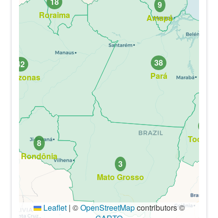
18
9
Roraima
Amapá
38
42
Pará
Amazonas
11
Tocanti
8
Rondônia
3
Mato Grosso
Leaflet
|
©
OpenStreetMap
contributors ©